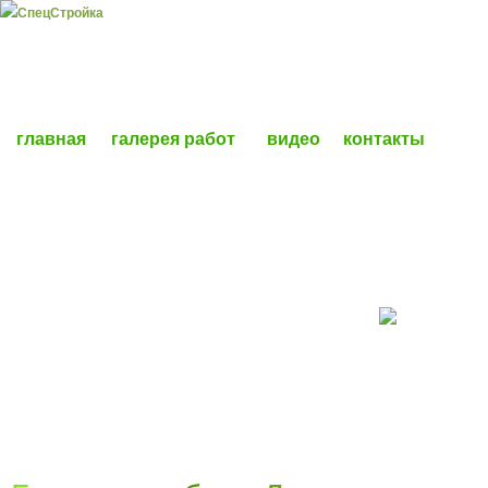
главная
галерея работ
видео
контакты
ДЕРЕВЯННЫЕ ДОМА
ДОМА ИЗ КИРПИЧА И ГАЗОБЛОКА
КАРКАСНЫЕ ДОМА И ЛЕТНИЕ ВЕРАНДЫ
БАНИ И САУНЫ
СТРОИТЕЛЬСТВО ФУНДАМЕНТА
ОТДЕЛКА ФАСАДА
КРОВЕЛЬНЫЕ РАБОТЫ
ЭЛЕКТРОМОНТАЖ И ОТОПЛЕНИЕ ДОМОВ
ВНУТРЕННЯЯ ОТДЕЛКА ДОМОВ И КВАРТИР
РЕКОНСТРУКЦИЯ СТАРЫХ ДОМОВ
ЗАБОРЫ, БЕСЕДКИ, БЛАГОУСТРОЙСТВО
АРЕНДА МАНИПУЛЯТОРА