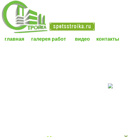
главная
галерея работ
видео
контакты
ДЕРЕВЯННЫЕ ДОМА
ДОМА ИЗ КИРПИЧА И ГАЗОБЛОКА
КАРКАСНЫЕ ДОМА И ЛЕТНИЕ ВЕРАНДЫ
БАНИ И САУНЫ
СТРОИТЕЛЬСТВО ФУНДАМЕНТА
ОТДЕЛКА ФАСАДА
КРОВЕЛЬНЫЕ РАБОТЫ
ЭЛЕКТРОМОНТАЖ И ОТОПЛЕНИЕ ДОМОВ
ВНУТРЕННЯЯ ОТДЕЛКА ДОМОВ И КВАРТИР
РЕКОНСТРУКЦИЯ СТАРЫХ ДОМОВ
ЗАБОРЫ, БЕСЕДКИ, БЛАГОУСТРОЙСТВО
АРЕНДА МАНИПУЛЯТОРА