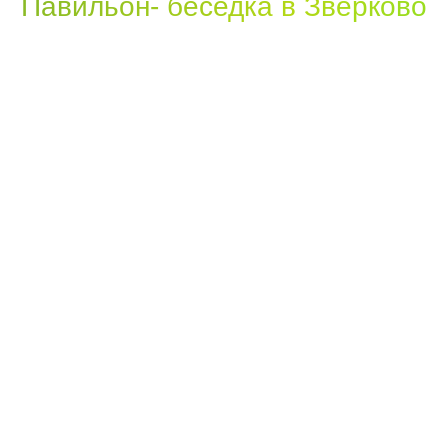
Павильон- беседка в Зверково