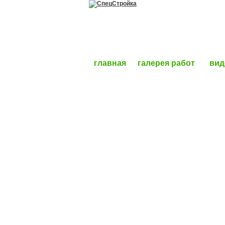
главная
галерея работ
вид
ДЕРЕВЯННЫЕ ДОМА
ДОМА ИЗ КИРПИЧА И ГАЗОБЛОКА
КАРКАСНЫЕ ДОМА И ЛЕТНИЕ ВЕ
БАНИ И САУНЫ
СТРОИТЕЛЬСТВО ФУНДАМЕНТА
ОТДЕЛКА ФАСАДА
КРОВЕЛЬНЫЕ РАБОТЫ
ЭЛЕКТРОМОНТАЖ И ОТОПЛЕНИЕ
ВНУТРЕННЯЯ ОТДЕЛКА ДОМОВ И 
РЕКОНСТРУКЦИЯ СТАРЫХ ДОМОВ
ЗАБОРЫ, БЕСЕДКИ, БЛАГОУСТР
АРЕНДА МАНИПУЛЯТОРА