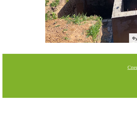
Фу
Спе